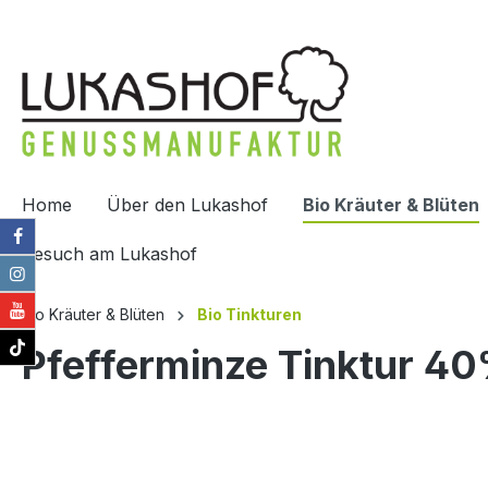
springen
Zur Hauptnavigation springen
Home
Über den Lukashof
Bio Kräuter & Blüten
Besuch am Lukashof
Bio Kräuter & Blüten
Bio Tinkturen
Pfefferminze Tinktur 40
Bildergalerie überspringen