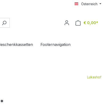
Österreich
€ 0,00*
Ware
eschenkkassetten
Footernavigation
Lukashof
0*