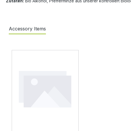
Zutaten:
Bio Alkohol, Pfefferminze aus unserer kontrolliert biolo
Accessory Items
Produktgalerie überspringen