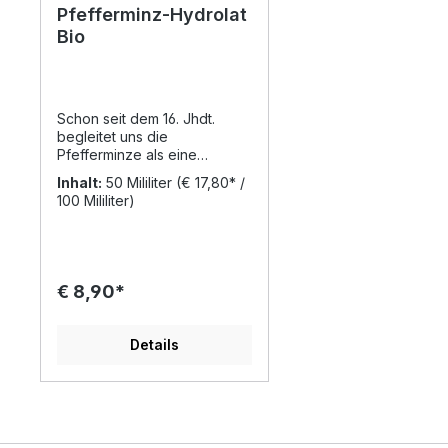
Pfefferminz-Hydrolat
Bio
Schon seit dem 16. Jhdt.
begleitet uns die
Pfefferminze als eine
wichtige Gewürz- und
Inhalt:
50 Mililiter
(€ 17,80* /
Heilpflanze. Die kühlende
100 Mililiter)
Wirkung entspringt dem
enthaltenen Menthol. Schnell
und einfach lassen sich
wunderbare
Erfrischungsgetränke
€ 8,90*
jeglicher Art zaubern. Ob mit
Mineralwasser, Fruchsäften
oder Prosecco...der
Details
Phantasie sind keine
Grenzen gesetzt. Aber auch
Obstsalate, Gemüse oder
Fisch erhalten durch ein paar
Spritzer Pfefferminzwasser
eine besondere Note. Die