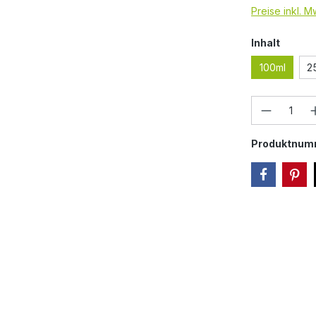
Preise inkl. 
auswä
Inhalt
100ml
2
Produkt
Produktnum