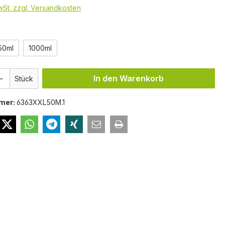
MwSt. zzgl. Versandkosten
hlen
50ml
1000ml
 Anzahl: Gib den gewünschten Wert ein 
In den Warenkorb
Stück
mer:
6363XXL50M.1