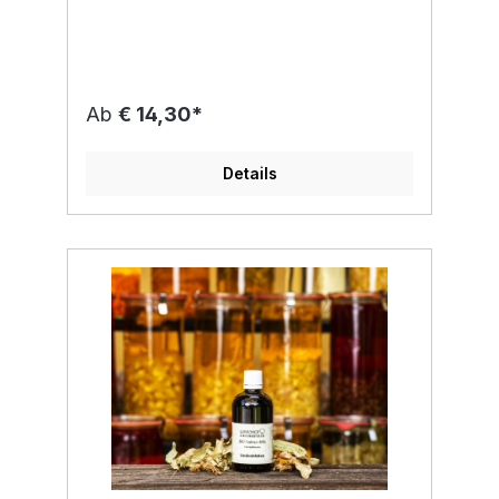
Kulturpflanze, die vor allem im
Mittelmeerraum beheimatet ist. Sein
angenehmes Aroma und seine vielseitige
traditionelle Verwendung machten ihn zu
einer beliebten Pflanze in Klostergärten und
Kräutertraditionen. Unsere Lavendel Tinktur
Ab
€ 14,30*
40 % Bio wird aus sorgfältig ausgewählten,
kontrolliert biologisch angebauten
Lavendelblüten hergestellt. Der schonende
Details
Auszug in hochwertigem Bio-Alkohol
bewahrt die wertvollen Pflanzeninhaltsstoffe
und den charakteristischen Duft. 💜 100 %
natürlich 🌿 Aus kontrolliert biologischem
Anbau 🍃 Schonend hergestellt in unserer
Manufaktur Die Tinktur eignet sich
hervorragend für die Verwendung im
Rahmen traditioneller Anwendungen oder
zur Herstellung individueller
Kräuterauszüge. Zutaten: Bio-
Lavendelblüten (Lavandula angustifolia),
Bio-Alkohol (40 % vol) Herkunft der
Pflanze: Österreich / EU Alkoholgehalt: 40 %
vol Inhalt: 100 ml 🔸 Hinweis gemäß EU-
Recht: Nach aktueller Gesetzeslage dürfen
zu diesem Produkt keine