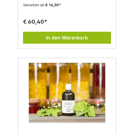
Auch für selbstgemachte Naturkosmetik sind
Varianten ab
€ 14,30*
diese ein qualitativer Rohstoff. Neben den
oberen Pflanzenteilen der Brennnessel ist
auch die Brennnesselwurzel (urticae radix)
€ 60,40*
nicht zu vergessen. Sie enthalten unter
anderem Flavonoide, Scopoletin, Steroide
sowie Lectine. In der Volksheilkunde wird
In den Warenkorb
die Brennnesselwurzel bei Entzündungen
der Harnwege und bei Beschwerden der
Prostata eingesetzt. Auch bei Haarausfall
kann sich diese positiv auswirken. aus
kotrolliert biologischer Landwirtschaft
handgemacht lebensmittelecht vegan
Zutaten: Bio Alkohol, Brennnesselwurzel aus
unserer kontrolliert biologischer
Landwirtschaft.