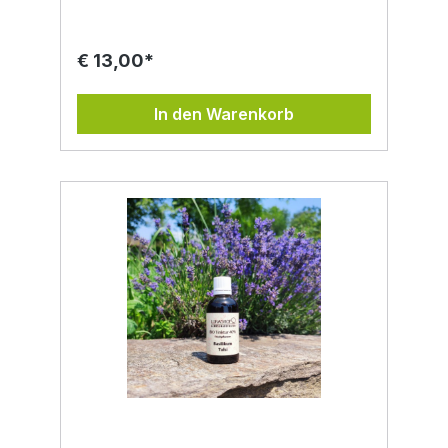
gesammelt und sortiert. Die daraus
entstehenden Tinkturen dieser Pflanzen
wirken laut Volksheilkunde antiviral und
€ 13,00*
antibakteriell, was sich positiv auf das
Immunsystem auswirkt. Kapuzinerkresse
enthält neben Vitamin C Senföle, welche die
In den Warenkorb
Vermehrung von Bakterien hemmen, ohne
die Darmflora zu zerstören. Aus diesem
Grund wurde Kapuzinerkresse schon
damals zur Behandlung von Infektionen der
Atemwege, im Rachenraum, der
Nebenhöhlen, Bronchitis oder Schnupfen
verwendet. Ebenso interessant ist das
volksheilkundliche Wissen des
Sonnenhutes. Die Inhaltsstoffe dieser
Pflanze, auch Echinacea genannt, sollen die
körpereigene Abwehrfunktion stimulieren.
Die entzündungshemmende Wirkung wurde
schon damals bei Entzündungen
verschiedener Bereiche des Körpers
geschätzt. Der stinkende Storchenschnabel
ist ein beliebtes Heilkraut der Indianer und
wird in der Volksmedizin vor allem bei
Entzündungen der Haut (innerlich und
äußerlich) verwendet. Ebenso bei