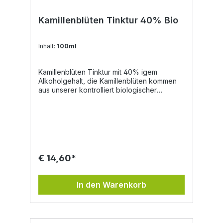
Kamillenblüten Tinktur 40% Bio
Inhalt:
100ml
Kamillenblüten Tinktur mit 40% igem
Alkoholgehalt, die Kamillenblüten kommen
aus unserer kontrolliert biologischer
Landwirtschaft. Unsere Tinkturen eignen
sich zur tropfenförmigen Einnahme, da
diese lebensmittelecht sind. Auch für
selbstgemachte Naturkosmetik sind diese
ein qualitativer Rohstoff. Die Kamille gibt es
schon seit der Steinzeit. Kamillentee ist
eines der ersten Getränk, welches die
€ 14,60*
Kleinsten zu sich nehmen dürfen. Der Tee
wirkt auf uns beruhigend und stärkend,
weshalb er gerne nach schweren
In den Warenkorb
Krankheiten verwendet wird. Die Kamille
wirkt entzündungshemmend, wundheilend,
krampflösend, beruhigend und
magenstärkend. aus kotrolliert biologischer