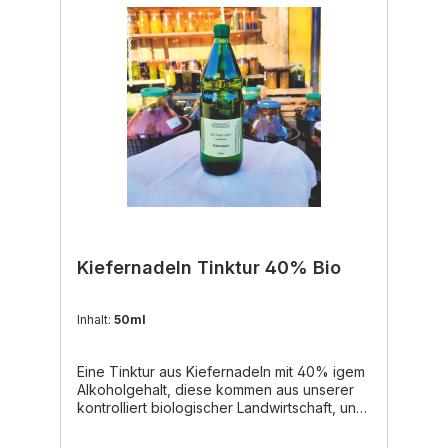
Landwirtschaft handgemacht
lebensmittelecht vegan Zutaten: Bio Alkohol,
Kamillenblüten aus unserer kontrolliert
biologischer Landwirtschaft.
Kiefernadeln Tinktur 40% Bio
Inhalt:
50ml
Eine Tinktur aus Kiefernadeln mit 40% igem
Alkoholgehalt, diese kommen aus unserer
kontrolliert biologischer Landwirtschaft, und
werden händisch geerntet. Unsere
Tinkturen eignen sich zur tropfenförmigen