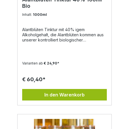
Bio
Inhalt:
1000ml
Alantblüten Tinktur mit 40% igem
Alkoholgehalt, die Alantblüten kommen aus
unserer kontrolliert biologischer
Landwirtschaft. Unsere Tinkturen eignen
sich zur tropfenförmigen Einnahme, da
diese lebensmittelecht sind. Auch für
selbstgemachte Naturkosmetik sind diese
Varianten ab
€ 24,90*
ein qualitativer Rohstoff. aus kotrolliert
biologischer Landwirtschaft handgemacht
lebensmittelecht vegan Zutaten: Bio Alkohol,
€ 60,40*
Alantblüten aus unserer kontrolliert
biologischer Landwirtschaft.
In den Warenkorb