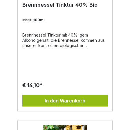
Brennnessel Tinktur 40% Bio
Inhalt:
100ml
Brennnessel Tinktur mit 40% igem
Alkoholgehalt, die Brennessel kommen aus
unserer kontrolliert biologischer
Landwirtschaft. Unsere Tinkturen eignen
sich zur tropfenförmigen Einnahme, da
diese lebensmittelecht sind. Auch für
selbstgemachte Naturkosmetik sind diese
ein qualitativer Rohstoff. aus kotrolliert
biologischer Landwirtschaft handgemacht
lebensmittelecht vegan Zutaten: Bio Alkohol,
€ 14,10*
Brennnessel aus unserer kontrolliert
biologischer Landwirtschaft.
In den Warenkorb