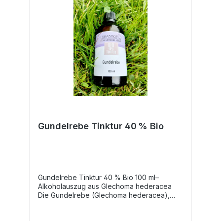
Alkoholgehalt: 40% vol. Pflanzenteil: Kraut
Herkunft: Aus eigener Bio-Landwirtschaft
(Österreich) Herstellungsverfahren:
Alkoholauszug / Mazeration Inhalt: 100 ml
Ohne künstliche Zusatzstoffe Vegan Kühl,
trocken und lichtgeschützt lagern. Mit
der Frauenmantel Tinktur 40% Bio vom
Lukashof entscheidest du dich für ein
hochwertiges Bio-Produkt aus eigener
Landwirtschaft – naturbelassen, regional
produziert und mit Sorgfalt hergestellt.
Gundelrebe Tinktur 40 % Bio
Gundelrebe Tinktur 40 % Bio 100 ml–
Alkoholauszug aus Glechoma hederacea
Die Gundelrebe (Glechoma hederacea),
auch bekannt als Erd-Efeu, ist eine seit
Jahrhunderten geschätzte heimische