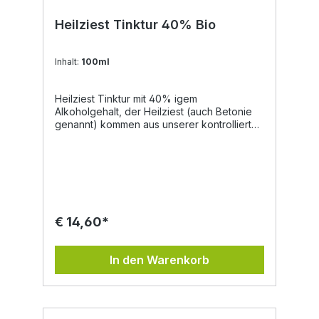
des Produkts und stellen keine
medizinische Beratung oder Heilaussage
Heilziest Tinktur 40% Bio
dar.
Inhalt:
100ml
Heilziest Tinktur mit 40% igem
Alkoholgehalt, der Heilziest (auch Betonie
genannt) kommen aus unserer kontrolliert
biologischer Landwirtschaft. Unsere
Tinkturen eignen sich zur tropfenförmigen
Einnahme, da diese lebensmittelecht sind.
Auch für selbstgemachte Naturkosmetik sind
diese ein qualitativer Rohstoff. aus kotrolliert
biologischer Landwirtschaft herbe Note
handgemacht lebensmittelecht vegan
€ 14,60*
Zutaten: Bio Alkohol, Heilziest aus unserer
kontrolliert biologischer Landwirtschaft.
In den Warenkorb