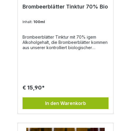
Brombeerblätter Tinktur 70% Bio
Inhalt:
100ml
Brombeerblätter Tinktur mit 70% igem
Alkoholgehalt, die Brombeerblätter kommen
aus unserer kontrolliert biologischer
Landwirtschaft. Unsere Tinkturen eignen
sich zur tropfenförmigen Einnahme, da
diese lebensmittelecht sind. Auch für
selbstgemachte Naturkosmetik sind diese
ein qualitativer Rohstoff. aus kotrolliert
biologischer Landwirtschaft handgemacht
lebensmittelecht vegan Zutaten: Bio Alkohol,
€ 15,90*
Brombeerblätter aus unserer kontrolliert
biologischer Landwirtschaft.
In den Warenkorb