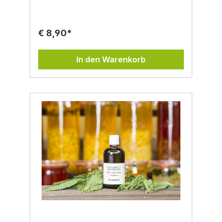
Südsteiermark angebaut. Die Blüten werden
sorgsam geerntet und in Bio-Alkohol (40 %
Vol.) angesetzt, um einen hochwertigen
Kräuterauszug zu gewinnen. Die Braunelle
€ 8,90*
ist eine alte, traditionelle Wildpflanze, die in
der Volkskunde geschätzt wird. Mit dieser
Tinktur holst du ein Stück Natur, Regionalität
In den Warenkorb
und Handarbeit in deinen Alltag – pur,
naturbelassen und ohne Zusatzstoffe.
Produktinformationen: Inhaltsstoffe:
Braunelle* (Prunella vulgaris), Bio-Alkohol
40 % Vol. Bio-zertifiziert: Kontrolliert
biologischer Anbau, eigene Landwirtschaft
Herkunft: Handgefertigt am Lukashof,
Südsteiermark Verpackung: 50 ml
Glasflasche Frei von: Zusatzstoffen,
künstlichen Aromen Aus eigener
biologischer Landwirtschaft, handverlesen
Hinweis: Nahrungsergänzungsmittel dienen
nicht zur Diagnose, Behandlung oder
Vorbeugung von Krankheiten.