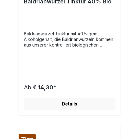
Baldrianwurzel Tinktur 40% Bio
Baldrianwurzel Tinktur mit 40%igem
Alkoholgehalt, die Baldrianwurzeln kommen
aus unserer kontrolliert biologischen
Landwirtschaft. Unsere Tinkturen eignen
sich zur tropfenförmigen Einnahme, da
diese lebensmittelecht sind.Laut
Volksheilkunde wirkt diese Pflanze
nervenstärkend, herzberuhigend,
krampflösend und beruhigend. Die Heilkraft
der Pflanze steckt hauptsächlich im
Ab
€ 14,30*
Wurzelstock und in den Wurzeln. Die
Baldrianwurzel enthält u.a. ätherische Öle,
Gerbstoffe, Valepotriate und Alkaloide. Bei
Details
Unruhe, Nervosität oder Prüfungsangst kann
Baldrian beruhigend wirken, steigert aber
gleichzeitig die Konzentration. Baldrian kann
helfen, sich entspannt und gelöst zu fühlen.
In dieser Phase der Gelassenheit hat man
die Möglichkeit, ruhig in den Schlaf zu