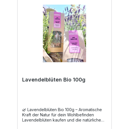
verwendet werden. Verwendung: Tee, 2 TL
Blüten mit 1/4 l kochendem Wasser
übergießen und 10 Minuten ziehen lassen.
Tinktur Hydrolat Verwendung in der Küche:
Die Blüten werden gerne für Suppen und
Salate verwendet und sind gleichzeitig eine
hübsche Dekoration. Geschmacklich auch
gut zu Kartoffelgerichten.
Lavendelblüten Bio 100g
🌿 Lavendelblüten Bio 100g – Aromatische
Kraft der Natur für dein Wohlbefinden
Lavendelblüten kaufen und die natürliche
Kraft dieser traditionsreichen Pflanze