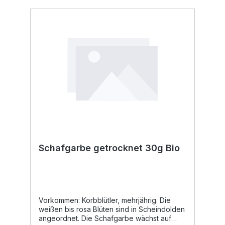
Nachtschweiß. Das Gurgeln mit Salbeitee
kann das Heilen von Halsentzündungen
begünstigen. Verwendung: Tee, 2 TL mit 1/4
l kochendem Wasser übergießen und
mindestens 15 Minuten ziehen lassen.
Tinktur Hydrolat Verwendung in der Küche:
Als Gewürz für Lamm- und Schweinefleisch,
in Suppen, Saucen und zum Fisch. In Italien
wird Salbei gerne zum Würzen von
Kalbfleisch verwendet.
Schafgarbe getrocknet 30g Bio
Vorkommen: Korbblütler, mehrjährig. Die
weißen bis rosa Blüten sind in Scheindolden
angeordnet. Die Schafgarbe wächst auf