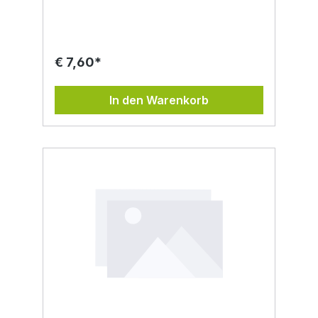
Wärme unseres Tischherdes werden die
Blüten schonend getrocknet. Durch dieses
Verfahren bleiben Inhaltsstoffe und das
Aroma erhalten, die Blüten zählen somit zur
Rohkost. Mit dieser bunten Auslese an
€ 7,60*
Blüten bekommen Gerichte eine ganz
besondere Note. Ob über frische Salate,
Nudelgerichte, Beilagen, Müsli, Milchreis
In den Warenkorb
oder Desserts, wie süße Knödel,
Palatschinken, Torten oder Eis. Auch
Getränke, wie Cocktails, werden mit den
sorgfältig ausgewählten Blüten, wie z.B. von
Kornblumen, Rosen, Königskerzen,
Goldmelisse oder Ringelblumen, zu einem
Hingucker. Ein weiterer Tipp: die Blüten in
Eiswürfel eingefroren. Schaut auch in einem
Glas Wasser wunderbar aus.