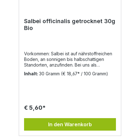
wurden auf den Bauernhöfen Rotkleeblüten
im Brotteig verarbeitet, da er auch
harmonisiert.
Salbei officinalis getrocknet 30g
Bio
Vorkommen: Salbei ist auf nährstoffreichen
Boden, an sonnigen bis halbschattigen
Standorten, anzufinden. Bei uns als
winterharte Gartenpflanze beliebt.
Inhalt:
30 Gramm
(€ 18,67* / 100 Gramm)
Inhaltsstoffe: Bitterstoffe, Gerbstoffe,
ätherisches Öl (Thujon), Harz, Stärke,
Eiweiß, Sabonin, Säuren, Glykoside.
Eigenschaften in der Volksheilkunde: Der
Name selbst deutet schon auf eine heilende
Wirkung hin. Wird doch "salvia" vom
€ 5,60*
lateinischen "salvare" (heilen), "salvere"
(gesund sein) abgeleitet. Salbei gilt
entzündungshemmend, keimtötend,
In den Warenkorb
krampflösend, blähungswidrig,
schweißhemmend, wundheilend. Der Tee
hilft bei Nieren- und Leberleiden,