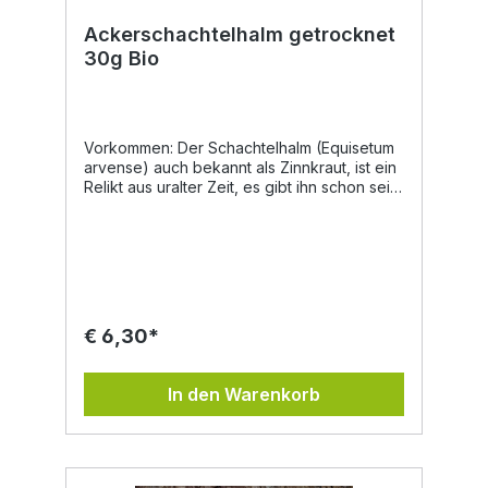
Ackerschachtelhalm getrocknet
30g Bio
Vorkommen: Der Schachtelhalm (Equisetum
arvense) auch bekannt als Zinnkraut, ist ein
Relikt aus uralter Zeit, es gibt ihn schon seit
Jahrmillionen. Er kommt auf lehmigen Böden
vor, und gilt auch als Ackerunkraut. Beim
Sammeln ist eine Verwechslung mit dem
giftigen Sumpfschachtelhalm möglich.
Inhaltsstoffe: Ackerschachtelhalm enthält bis
zu 10% Kieselsäure (Silizium), Gerbstoff,
Kaliumsalze, Flavonoide, Saponine,
€ 6,30*
Magnesium und Natrium. Eigenschaften in
der Volksheilkunde: Ackerschachtelhalm soll
das Bindegewebe stärken,
In den Warenkorb
stoffwechselanregend und wassertreibend
sein, weshalb dieser als Tee getrunken bei
Nieren- und Blasenleiden helfen kann. Auch
wurde dieser, aufgrund seiner
harntreibende Wirkung, zur Vorbeugung