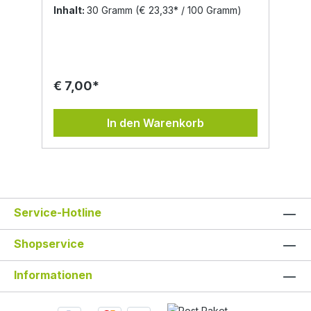
eher trockenen Wiesen und an Feld- und
Inhalt:
30 Gramm
(€ 23,33* / 100 Gramm)
Straßenrändern. Sie wächst auch auf
gedüngten Wiesen und lehmigen Böden.
Die Pflanze meidet Staunässe. Inhaltsstoffe:
Ätherische Öle, darunter Proazulen(ein
blauer Farbstoff) und Cineol, Bitter- und
Gerbstoffe, Flavonoide, Cumarin,
€ 7,00*
Mineralstoffe Eigenschaften in der
Volksheilkunde: Entzündungshemmend,
blutstillend, krampflösend,
In den Warenkorb
zusammenziehend, menstruationsregelnd,
harntreibend Die Schafgarbe wurde vor
allem als Frauenkraut verwendet, gegen
Bauchkrämpfe, sie wirkt ausgleichend auf
den Östrogenspiegel: „Schafgarbe im Leib
tut wohl jedem Weib“. Der Name „Beilhieb“
oder “ Soldatenkraut“ weist auf die
Service-Hotline
Verwendung als blutstillendes Kraut hin,
besonders bei Schnittverletzungen.
Hildegard von Bingen empfiehlt
Shopservice
„Schafgarbenpulver mit Wasser getrunken
bei inneren Wunden.“ Sie wurde auch
Informationen
wegen ihrer zusammenziehenden Wirkung
bei Hämorrhoiden angewendet, auf Grund
der enthaltenen Bitterstoffe bei