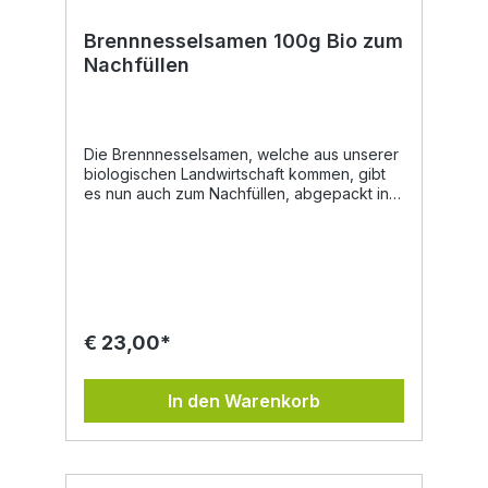
Brennnesselsamen 100g Bio zum
Nachfüllen
Die Brennnesselsamen, welche aus unserer
biologischen Landwirtschaft kommen, gibt
es nun auch zum Nachfüllen, abgepackt in
umweltfreundlichen Papiersackerln. Unsere
Brennnesselsamen werden von uns am
Biohof händisch gepflückt und schonend
getrocknet. So bleiben die Inhaltsstoffe und
Aromen erhalten. Vorkommen:Diese Pflanze
fühlt sich vielerorts wohl. Am Waldrand, an
Behausungen, Zäunen oder in der Nähe
€ 23,00*
von Gräben. Inhaltsstoffe: Kieselsäure,
Gerbstoffe, Histamin, Essigsäure,
Magnesium, Eisen, Silicium, Natrium, Vitamin
In den Warenkorb
B, Vitamin C. Eigenschaften in der
Volksheilkunde:Stoffwechselanregend,
durchfallhemmend, schleimlösend,
wassertreibend, blutreinigend,
blutbildend.Die Brennnessel war schon zu