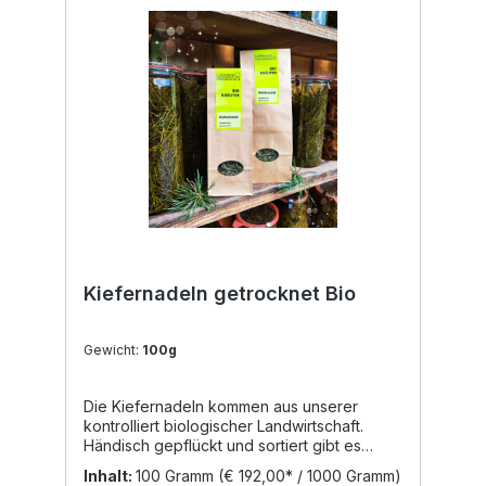
Tee aus Blättern wirkt blutreinigend.
Verwendung: Tee, 2 TL Blüten mit 1/4 l
kochendem Wasser übergießen und 10
Minuten ziehen lassen. Tinktur Hydrolat
Verwendung in der Küche: Aus
Hollunderblüten kann man wunderbar
Sirupe, Säfte sowie Marmeladen zaubern.
Gebackener Holunder mit Staubzucker ist
eine köstliche Süßspeise.
Kiefernadeln getrocknet Bio
Gewicht:
100g
Die Kiefernadeln kommen aus unserer
kontrolliert biologischer Landwirtschaft.
Händisch gepflückt und sortiert gibt es
diese in der Abfüllung 30g und 100g.
Inhalt:
100 Gramm
(€ 192,00* / 1000 Gramm)
Inhaltsstoffe der Kiefernadeln Bitterstoffe,