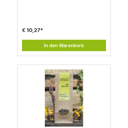
entdecken: Unsere getrockneten Bio
Lavendelblüten stammen aus kontrolliert
biologischem Anbau und werden schonend
verarbeitet – für höchste Qualität und
Duftintensität. Seit Jahrhunderten wird
Lavendel in der Volksheilkunde geschätzt –
€ 10,27*
besonders wegen seines beruhigenden
Aromas, das gerne zur Förderung von
Entspannung und innerer Ruhe verwendet
In den Warenkorb
wird. In Duftkissen, Teemischungen oder als
Badezusatz entfalten die Blüten ihren
angenehm blumigen Charakter. ✅
Anwendungsmöglichkeiten der
Lavendelblüten: Teezubereitung: pur oder
in Kombination mit anderen Kräutern
Kräuterkissen: für Kleiderschrank,
Schlafzimmer oder unterwegs DIY-Kosmetik:
wie Badesalz, Seifen oder Massageöl
Backen & Kochen: für feine Desserts, Sirup
oder Kräuterbutter 💡 Tipp: Ein kleines
Lavendelsäckchen auf dem Nachttisch sorgt
für eine besonders angenehme Atmosphäre
vor dem Einschlafen. Warum unsere
Lavendelblüten von Lukashof
Genussmanufaktur? 100 % bio-zertifiziert