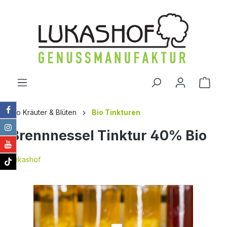
alt springen
Ware
Bio Kräuter & Blüten
Bio Tinkturen
Brennnessel Tinktur 40% Bio
Lukashof
Bildergalerie überspringen