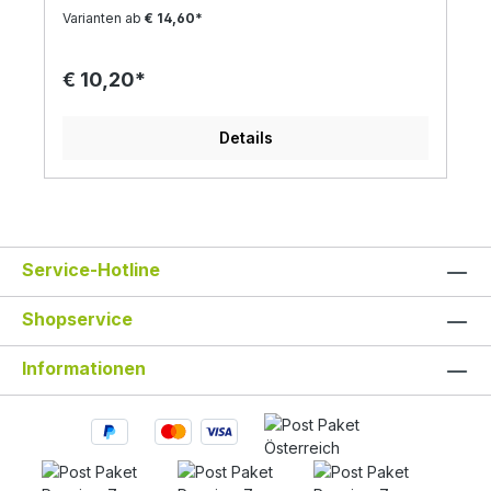
Königskraut bekannt und hat einen hohen
Varianten ab
€ 14,60*
Stellenwert in der traditionellen ayurvedischen
Heilkunde. Hier wird die Pflanze bei Fieber,
Erkältungen und Magenschmerzen sowie zur
€ 10,20*
Senkung der Blutfette und des Blutzuckerspiegels
genutzt. In der Volksheilkunde wird der heilige
Basilikum aufgrund seiner antibakteriellen und
Details
entzündungshemmenden Wirkung geschätzt.
Weiters soll uns diese Pflanze zur inneren Ruhe
kommen lassen um so gestärkt & weniger
gestresst durchs Leben zu gehen. Bei dünnen
oder schütterem Haar soll Basilikum Tulsi sich
positiv auswirken. Zu den Inhaltsstoffen zählen
unter anderem ätherisches Öl, Lineol, Gerbstoff,
Service-Hotline
Glykosid, Antioxidantien, Magnesium, Eisen und
Vitamine. aus kotrolliert biologischer
Shopservice
Landwirtschaft handgemacht lebensmittelecht
vegan Zutaten: Bio Alkohol, heiliges Basilikum aus
unserer kontrolliert biologischer Landwirtschaft.
Informationen