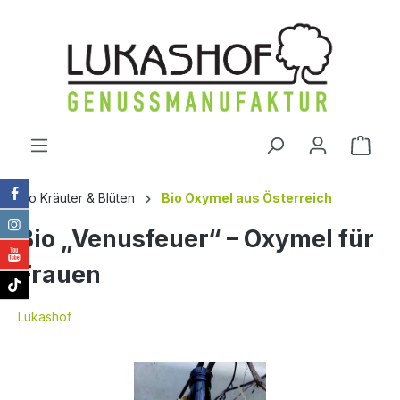
alt springen
Ware
Bio Kräuter & Blüten
Bio Oxymel aus Österreich
Bio „Venusfeuer“ – Oxymel für
Frauen
Lukashof
Bildergalerie überspringen