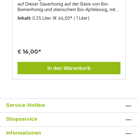
auf Dieser Sauerhonig auf der Basis von Bio-
Bienenhonig und steirischem Bio-Apfelessig, mit
einem Auszug aus Rosenblüten, Schachtelhalm
Inhalt:
0.25 Liter
(€ 64,00* / 1 Liter)
und Günselblüten, gesammelt auf unserer
biologisch zertifizierten Streuobstwiese. Zutaten:
Blütenhonig* 87%, Apfelessig-Kräuterauszug*
(Rosenblüten*, Schachtelhalm*, Günselblüten*)
Alle*Produkte = aus kontrolliert biologischer
Landwirtschaft Nährwerte per 100g Brennwert:
€ 16,00*
1276kj / 305kcal Fett: 0,05g davon gesättigte
Fettsäuren: 0,01g Kohlenhydrate: 74,33g davon
Zucker: 72,65g Eiweiß: 0,62g Salz: 0,01g
In den Warenkorb
Service-Hotline
Shopservice
Informationen