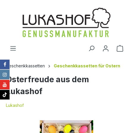
alt springen
Ware
Geschenkkassetten
Geschenkkassetten für Ostern
Osterfreude aus dem
Lukashof
Lukashof
Bildergalerie überspringen