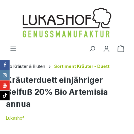
alt springen
Ware
Bio Kräuter & Blüten
Sortiment Kräuter - Duett
Kräuterduett einjähriger
Beifuß 20% Bio Artemisia
annua
Lukashof