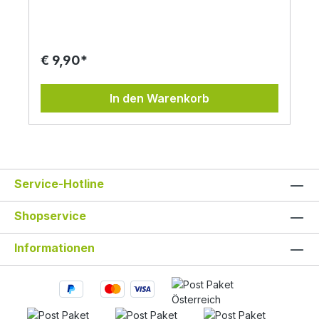
Entspannend, entzündungshemmend, gegen
Beschwerden im Magen-Darm-Trakt,
fiebersenkend, hautpflegende Eigenschaften.
Schon vor Jahrhunderten wussten die Chinesen
von der Heilkraft dieser Pflanze. Der einjährige
€ 9,90*
Beifuß liefert viele Bitterstoffe, die die Leber und
Bauchspeicheldrüse stärken können und den
Organismus bei der Entgiftung helfen. Der
In den Warenkorb
einjährige Beifuß hat eine hohe keimhemmende
Wirkung und wirkt gegen Entzündungsherde aller
Art. In der traditionellen chinesischen Medizin wird
er zur Heilung von Tumoren eingesetzt. Als Creme
ist er gut gegen Akne. In Afrika ist der einjährige
Beifuß sogar als unterstützendes Heilmittel gegen
Malaria bekannt. Verwendung: Tee, 1-2 TL mit 1/4 l
Service-Hotline
kochendem Wasser übergießen und 10 Minuten
zugedeckt ziehen lassen. da auch im einjährigen
Shopservice
Beifuß Bitterstoffe enthalten sind, kann man diesen
zum Würzen von deftigen Speisen verwenden.
mit den Fingerspitzen zerreiben und so seinen
Informationen
Smoothie aufwerten. Weitere Infos zum
einjährigen Beifuß gibt es auf: Brennstoff
https://respekt.plus/?s=Artemisia+annua
https://zackzack.at/2021/07/28/unkraut-gegen-
sars-cov-2-studie-belegt-wirksamkeit/