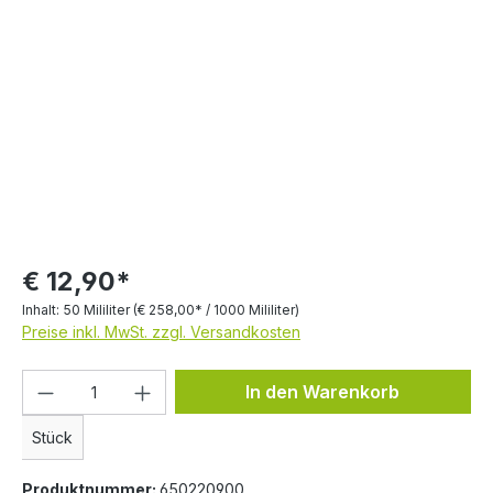
Bildergalerie überspringen
€ 12,90*
Inhalt:
50 Mililiter
(€ 258,00* / 1000 Mililiter)
Preise inkl. MwSt. zzgl. Versandkosten
Produkt Anzahl: Gib den gewünschten We
In den Warenkorb
Stück
Produktnummer:
650220900