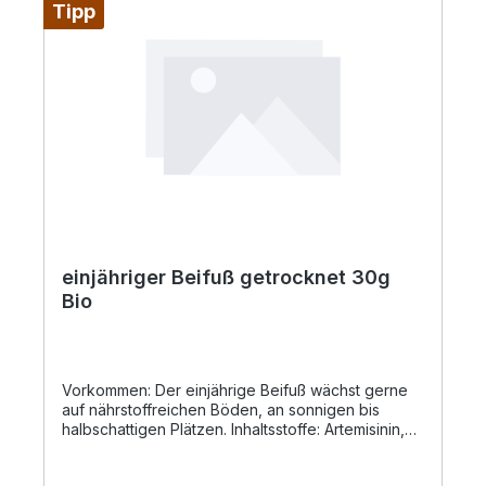
Tipp
einjähriger Beifuß getrocknet 30g
Bio
Vorkommen: Der einjährige Beifuß wächst gerne
auf nährstoffreichen Böden, an sonnigen bis
halbschattigen Plätzen. Inhaltsstoffe: Artemisinin,
Falvonoide, Menthol, Cumarin, ätherische Öle.
Eigenschaften in der Volksheilkunde: