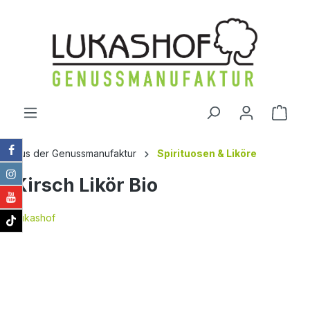
alt springen
Ware
Aus der Genussmanufaktur
Spirituosen & Liköre
Kirsch Likör Bio
Lukashof
Bildergalerie überspringen