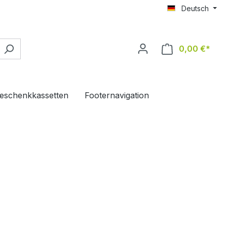
Deutsch
0,00 €*
Ware
eschenkkassetten
Footernavigation