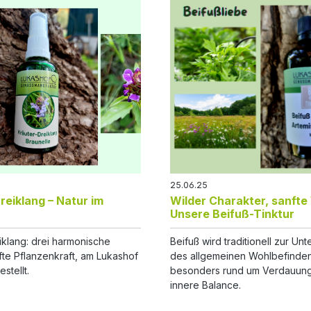
25.06.25
reiklang – Natur im
Wilder Charakter, sanfte
Unsere Beifuß-Tinktur
iklang: drei harmonische
Beifuß wird traditionell zur Un
te Pflanzenkraft, am Lukashof
des allgemeinen Wohlbefinden
stellt.
besonders rund um Verdauun
innere Balance.