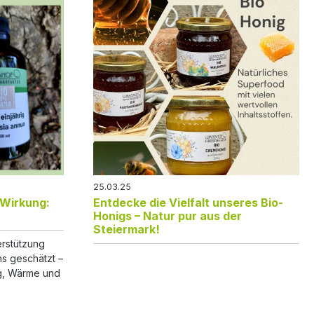
25.03.25
 Wirkung:
Entdecke die Vielfalt unseres Bio-
Honigs – Natur pur aus der
Steiermark!
terstützung
s geschätzt –
g, Wärme und