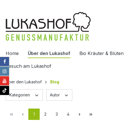
springen
Zur Hauptnavigation springen
Home
Über den Lukashof
Bio Kräuter & Blüten
Besuch am Lukashof
Über den Lukashof
Blog
Kategorien
Autor
1
2
3
4