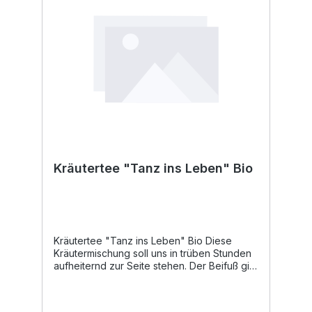
kontrolliert biologischer Landwirtschaft.
Kräutertee "Tanz ins Leben" Bio
Kräutertee "Tanz ins Leben" Bio Diese
Kräutermischung soll uns in trüben Stunden
aufheiternd zur Seite stehen. Der Beifuß gibt
dem Tee ein leicht herbe Note, auch wenn
die Blüten so süßlich duften. Als Tee wirken
Zitronenverbene sowie Zitronenmelisse