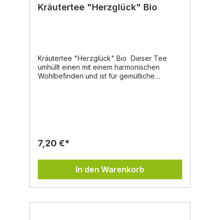
Kräutertee "Herzglück" Bio
Kräutertee "Herzglück" Bio Dieser Tee
umhüllt einen mit einem harmonischen
Wohlbefinden und ist für gemütliche
Stunden gedacht. Die Rosenblüten geben
dieser Mischung ein besonders liebliches
Aroma. Zusammen mit Lavendel können
diese eine beruhigende Wirkung haben.
Den Tee sollte man 5 - 10 min ziehen lassen.
Die Kräuter, welche wir für unsere
Teemischungen verwenden, werden auf
7,20 €*
unseren Wiesen und Feldern händisch
gepflückt, getrocknet und gefüllt. Nur so
kommt beste Qualität in jedes Glasl.
In den Warenkorb
Zutaten: Rosenblüten*, Zitronenmelisse*,
Eibischblätter*, Sonnenblumenblüten*,
Kornblumenblüten*, Rotkleeblüten*,
Ziestblüten*, Erdbeerblätter*, Ringelblumen*,
Schafgarbeblüten*, Braunelle*, Brennessel*,
Lavendelbüten* Alle *Produkte = aus