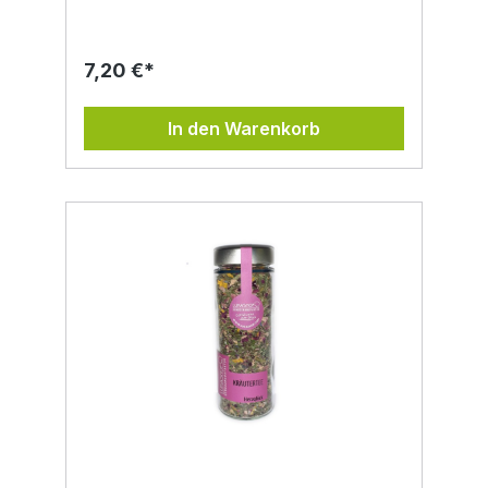
positiv auf Magen und Organe und wurden
schon in früheren Zeiten gerne verwendet.
Diese Mischung kann man sowohl tagsüber
7,20 €*
als auch abends genießen. Die Ziehzeit
beträgt 5 - 10 min. Zutaten: Ananassalbei*,
Fruchtsalbei*, Rosenblüten*, Minzen*,
In den Warenkorb
Zitronenmelisse*, Schafgarbe*, Beifuß*
Alle*Produkte = aus kontrolliert biologischer
Landwirtschaft