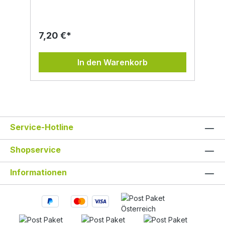
entspannend. Den Tee sollte man 5 - 10
min ziehen lassen. Die Kräuter, welche wir
für unsere Teemischungen verwenden,
werden auf unseren Wiesen und Feldern
7,20 €*
händisch gepflückt, getrocknet und gefüllt.
Nur so kommt beste Qualität in jedes Glasl.
Zutaten: Zitronenmelisse*,
In den Warenkorb
Zitronenverbenen*, Sonnenblumenblüten*,
Ringelblumenblüten*, Goldrute*, Beifuß* Alle
*Produkte = aus kontrolliert biologischer
Landwirtschaft.
Service-Hotline
Shopservice
Informationen