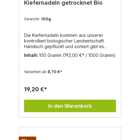
Kiefernadeln getrocknet Bio
Gewicht:
100g
Die Kiefernadeln kommen aus unserer
kontrolliert biologischer Landwirtschaft.
Händisch gepflückt und sortiert gibt es
diese in der Abfüllung 30g und 100g.
Inhalt:
100 Gramm
(192,00 €* / 1000 Gramm)
Inhaltsstoffe der Kiefernadeln Bitterstoffe,
Gerbstoffe, Flavonoide, ätherische Öle,
Vitamin C Eigenschaften schleimlösend,
Varianten ab
8,70 €*
antibakteriell, antioxid Verwendung von
Kiefernadeln Die Heilwirkung der Kiefer ist
zwischenzeitlich in Vergessenheit geraten.
19,20 €*
Schon damals hat man bei
Erkältungskrankheiten und Bronchitis auf die
Kraft der Kiefer vertraut. Für einen Tee 1 TL
In den Warenkorb
Kiefernadeln mit heißem Wasser übergießen
und ca. 7 min ziehen lassen und
anschließend abgießen. Durch seinen
hohen Vitamin C – Gehalt kann der Tee
Müdigkeitserscheinungen entgegenwirken.
Getrocknete Kiefernadeln eignen sich auch