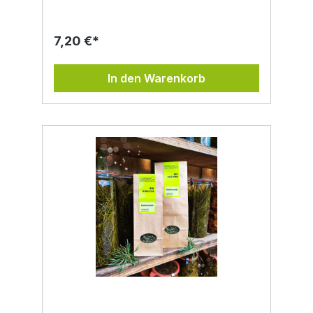
Fastentee Ihre Verdauung und fördert das
allgemeine Wohlbefinden. Ideal für eine
sanfte Entgiftungskur oder als täglicher
7,20 €*
Genuss für mehr Vitalität. Gönnen Sie sich
eine Auszeit und erleben Sie, wie Fastentee
Körper und Geist belebt. Natürlich. Gesund.
In den Warenkorb
Erfrischend. Zutaten: Brennnessel*,
Kornblume*, Löwenzahnblüten* und -
blätter*, Eberraute*, Ackerschachtelhalm*,
Goldrute*, Hagebutten*, Ringelblumen*,
Andorn*, Odermennig*, Gundelrebe*,
Günsel*, Pfefferminze*Alle *Produkte = aus
kontrolliert biologischer LandwirtschaftInhalt:
30 g