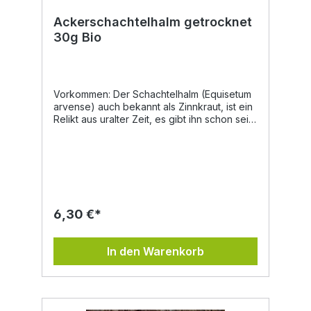
Ackerschachtelhalm getrocknet
30g Bio
Vorkommen: Der Schachtelhalm (Equisetum
arvense) auch bekannt als Zinnkraut, ist ein
Relikt aus uralter Zeit, es gibt ihn schon seit
Jahrmillionen. Er kommt auf lehmigen Böden
vor, und gilt auch als Ackerunkraut. Beim
Sammeln ist eine Verwechslung mit dem
giftigen Sumpfschachtelhalm möglich.
Inhaltsstoffe: Ackerschachtelhalm enthält bis
zu 10% Kieselsäure (Silizium), Gerbstoff,
Kaliumsalze, Flavonoide, Saponine,
6,30 €*
Magnesium und Natrium. Eigenschaften in
der Volksheilkunde: Ackerschachtelhalm soll
das Bindegewebe stärken,
In den Warenkorb
stoffwechselanregend und wassertreibend
sein, weshalb dieser als Tee getrunken bei
Nieren- und Blasenleiden helfen kann. Auch
wurde dieser, aufgrund seiner
harntreibende Wirkung, zur Vorbeugung