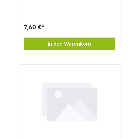
Wärme unseres Tischherdes werden die
Blüten schonend getrocknet. Durch dieses
Verfahren bleiben Inhaltsstoffe und das
Aroma erhalten, die Blüten zählen somit zur
Rohkost. Mit dieser bunten Auslese an
7,60 €*
Blüten bekommen Gerichte eine ganz
besondere Note. Ob über frische Salate,
Nudelgerichte, Beilagen, Müsli, Milchreis
In den Warenkorb
oder Desserts, wie süße Knödel,
Palatschinken, Torten oder Eis. Auch
Getränke, wie Cocktails, werden mit den
sorgfältig ausgewählten Blüten, wie z.B. von
Kornblumen, Rosen, Königskerzen,
Goldmelisse oder Ringelblumen, zu einem
Hingucker. Ein weiterer Tipp: die Blüten in
Eiswürfel eingefroren. Schaut auch in einem
Glas Wasser wunderbar aus.