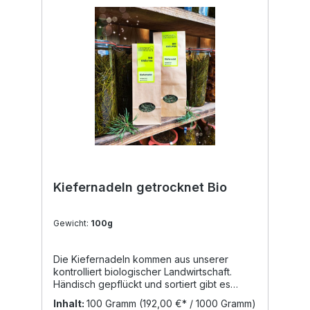
Tee aus Blättern wirkt blutreinigend.
Verwendung: Tee, 2 TL Blüten mit 1/4 l
kochendem Wasser übergießen und 10
Minuten ziehen lassen. Tinktur Hydrolat
Verwendung in der Küche: Aus
Hollunderblüten kann man wunderbar
Sirupe, Säfte sowie Marmeladen zaubern.
Gebackener Holunder mit Staubzucker ist
eine köstliche Süßspeise.
Kiefernadeln getrocknet Bio
Gewicht:
100g
Die Kiefernadeln kommen aus unserer
kontrolliert biologischer Landwirtschaft.
Händisch gepflückt und sortiert gibt es
diese in der Abfüllung 30g und 100g.
Inhalt:
100 Gramm
(192,00 €* / 1000 Gramm)
Inhaltsstoffe der Kiefernadeln Bitterstoffe,