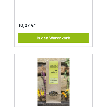
entdecken: Unsere getrockneten Bio
Lavendelblüten stammen aus kontrolliert
biologischem Anbau und werden schonend
verarbeitet – für höchste Qualität und
Duftintensität. Seit Jahrhunderten wird
Lavendel in der Volksheilkunde geschätzt –
10,27 €*
besonders wegen seines beruhigenden
Aromas, das gerne zur Förderung von
Entspannung und innerer Ruhe verwendet
In den Warenkorb
wird. In Duftkissen, Teemischungen oder als
Badezusatz entfalten die Blüten ihren
angenehm blumigen Charakter. ✅
Anwendungsmöglichkeiten der
Lavendelblüten: Teezubereitung: pur oder
in Kombination mit anderen Kräutern
Kräuterkissen: für Kleiderschrank,
Schlafzimmer oder unterwegs DIY-Kosmetik:
wie Badesalz, Seifen oder Massageöl
Backen & Kochen: für feine Desserts, Sirup
oder Kräuterbutter 💡 Tipp: Ein kleines
Lavendelsäckchen auf dem Nachttisch sorgt
für eine besonders angenehme Atmosphäre
vor dem Einschlafen. Warum unsere
Lavendelblüten von Lukashof
Genussmanufaktur? 100 % bio-zertifiziert