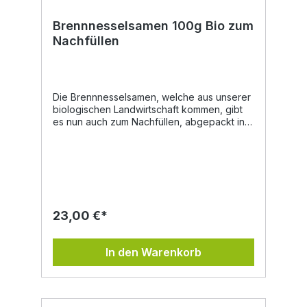
Brennnesselsamen 100g Bio zum
Nachfüllen
Die Brennnesselsamen, welche aus unserer
biologischen Landwirtschaft kommen, gibt
es nun auch zum Nachfüllen, abgepackt in
umweltfreundlichen Papiersackerln. Unsere
Brennnesselsamen werden von uns am
Biohof händisch gepflückt und schonend
getrocknet. So bleiben die Inhaltsstoffe und
Aromen erhalten. Vorkommen:Diese Pflanze
fühlt sich vielerorts wohl. Am Waldrand, an
Behausungen, Zäunen oder in der Nähe
23,00 €*
von Gräben. Inhaltsstoffe: Kieselsäure,
Gerbstoffe, Histamin, Essigsäure,
Magnesium, Eisen, Silicium, Natrium, Vitamin
In den Warenkorb
B, Vitamin C. Eigenschaften in der
Volksheilkunde:Stoffwechselanregend,
durchfallhemmend, schleimlösend,
wassertreibend, blutreinigend,
blutbildend.Die Brennnessel war schon zu