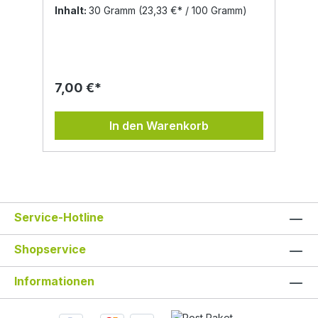
eher trockenen Wiesen und an Feld- und
Inhalt:
30 Gramm
(23,33 €* / 100 Gramm)
Straßenrändern. Sie wächst auch auf
gedüngten Wiesen und lehmigen Böden.
Die Pflanze meidet Staunässe. Inhaltsstoffe:
Ätherische Öle, darunter Proazulen(ein
blauer Farbstoff) und Cineol, Bitter- und
Gerbstoffe, Flavonoide, Cumarin,
7,00 €*
Mineralstoffe Eigenschaften in der
Volksheilkunde: Entzündungshemmend,
blutstillend, krampflösend,
In den Warenkorb
zusammenziehend, menstruationsregelnd,
harntreibend Die Schafgarbe wurde vor
allem als Frauenkraut verwendet, gegen
Bauchkrämpfe, sie wirkt ausgleichend auf
den Östrogenspiegel: „Schafgarbe im Leib
tut wohl jedem Weib“. Der Name „Beilhieb“
oder “ Soldatenkraut“ weist auf die
Service-Hotline
Verwendung als blutstillendes Kraut hin,
besonders bei Schnittverletzungen.
Hildegard von Bingen empfiehlt
Shopservice
„Schafgarbenpulver mit Wasser getrunken
bei inneren Wunden.“ Sie wurde auch
Informationen
wegen ihrer zusammenziehenden Wirkung
bei Hämorrhoiden angewendet, auf Grund
der enthaltenen Bitterstoffe bei