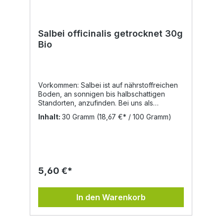
wurden auf den Bauernhöfen Rotkleeblüten
im Brotteig verarbeitet, da er auch
harmonisiert.
Salbei officinalis getrocknet 30g
Bio
Vorkommen: Salbei ist auf nährstoffreichen
Boden, an sonnigen bis halbschattigen
Standorten, anzufinden. Bei uns als
winterharte Gartenpflanze beliebt.
Inhalt:
30 Gramm
(18,67 €* / 100 Gramm)
Inhaltsstoffe: Bitterstoffe, Gerbstoffe,
ätherisches Öl (Thujon), Harz, Stärke,
Eiweiß, Sabonin, Säuren, Glykoside.
Eigenschaften in der Volksheilkunde: Der
Name selbst deutet schon auf eine heilende
Wirkung hin. Wird doch "salvia" vom
5,60 €*
lateinischen "salvare" (heilen), "salvere"
(gesund sein) abgeleitet. Salbei gilt
entzündungshemmend, keimtötend,
In den Warenkorb
krampflösend, blähungswidrig,
schweißhemmend, wundheilend. Der Tee
hilft bei Nieren- und Leberleiden,