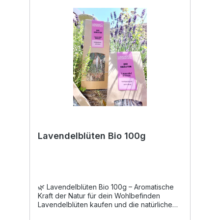
verwendet werden. Verwendung: Tee, 2 TL
Blüten mit 1/4 l kochendem Wasser
übergießen und 10 Minuten ziehen lassen.
Tinktur Hydrolat Verwendung in der Küche:
Die Blüten werden gerne für Suppen und
Salate verwendet und sind gleichzeitig eine
hübsche Dekoration. Geschmacklich auch
gut zu Kartoffelgerichten.
Lavendelblüten Bio 100g
🌿 Lavendelblüten Bio 100g – Aromatische
Kraft der Natur für dein Wohlbefinden
Lavendelblüten kaufen und die natürliche
Kraft dieser traditionsreichen Pflanze