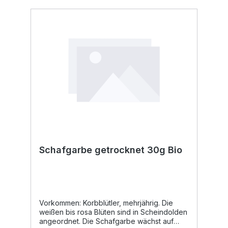
Nachtschweiß. Das Gurgeln mit Salbeitee
kann das Heilen von Halsentzündungen
begünstigen. Verwendung: Tee, 2 TL mit 1/4
l kochendem Wasser übergießen und
mindestens 15 Minuten ziehen lassen.
Tinktur Hydrolat Verwendung in der Küche:
Als Gewürz für Lamm- und Schweinefleisch,
in Suppen, Saucen und zum Fisch. In Italien
wird Salbei gerne zum Würzen von
Kalbfleisch verwendet.
Schafgarbe getrocknet 30g Bio
Vorkommen: Korbblütler, mehrjährig. Die
weißen bis rosa Blüten sind in Scheindolden
angeordnet. Die Schafgarbe wächst auf