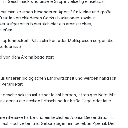
ch im Geschmack sind unsere Sirupe vielseitig einsetzbar.
 hat man so einen besonderen Aperitif für kleine und große
Zutat in verschiedenen Cocktailvariationen sowie in
 aufgespritzt bietet sich hier ein aromatisches,
nießen.
, Topfennockerl, Palatschinken oder Mehlspeisen sorgen Sie
serlebnisse.
nd von dem Aroma begeistert.
aus unserer biologischen Landwirtschaft und werden händisch
l verarbeitet.
geschmacklich mit seiner leicht herben, zitronigen Note. Mit
nk genau die richtige Erfrischung für heiße Tage oder laue
ne intensive Farbe und ein liebliches Aroma. Dieser Sirup mit
m auf Hochzeiten und Geburtstagen ein beliebter Aperitif. Der