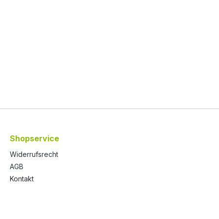
Rosenblütenauszug*, (Trink
Rübenzucker*, Rosenblüte
 Salz:
Zitronensaftkonzentrat*Alle
*Produkte = aus kontrolliert
biologischem Anbauvegetar
vegan Nährwerte per 100g
Brennwert: 684kj /163kcal Fett: 0,11g
davon gesättigte Fettsäuren: 0,0
Kohlenhydrate: 39,09g davon
Zucker: 38,53g Eiweiß: 0,42g Salz:
0,00g
Shopservice
Widerrufsrecht
AGB
Kontakt