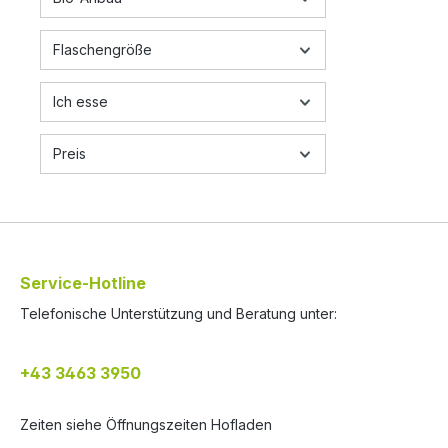
0,02g davon gesättigte Fettsäuren:
0,00g Kohlenhydrate: 47,46g davon
Zucker: 47,36g Eiweiß: 0,02g
Flaschengröße
0,00g
Ich esse
Preis
Service-Hotline
Telefonische Unterstützung und Beratung unter:
+43 3463 3950
Zeiten siehe Öffnungszeiten Hofladen