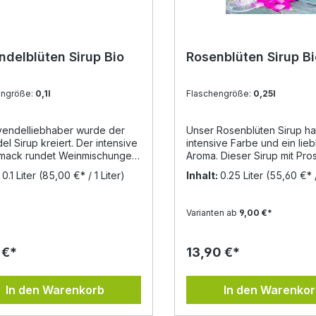
ndelblüten Sirup Bio
Rosenblüten Sirup B
engröße:
0,1l
Flaschengröße:
0,25l
vendelliebhaber wurde der
Unser Rosenblüten Sirup ha
el Sirup kreiert. Der intensive
intensive Farbe und ein lieb
mack rundet Weinmischungen
Aroma. Dieser Sirup mit Pr
ragend ab.
gemischt ist besonders auf
:
0.1 Liter
(85,00 €* / 1 Liter)
Inhalt:
0.25 Liter
(55,60 €* /
mentierfreudige verwenden
Hochzeiten und Geburtstag
 auch gerne beim Kochen, um
beliebter Aperitif. Auch kle
llem Saucen abzuschmecken
sind begeistert. Passt ebenf
Varianten ab
9,00 €*
ei Wildgerichten). Zutaten:
für Pudding, Topfennockerl
elblütenauszug*, (Wasser,
Vanilleeis und vielen weite
elblüten*) Rübenzucker*,
Süßspeisen. Genuss-Tipp: E
 €*
13,90 €*
ensaftkonzentrat* Alle
Milch, eine Kugel Eis (z.B. Va
kte = aus kontrolliert
etwas Rosenblüten Sirup u
ischem Anbauvegetarisch,
vorhanden Eiswürfel... voilà
In den Warenkorb
In den Warenko
Nährwerte per 100g
kann man einen köstlichen
193kcal Fett:
Milchshake genießen!Zutate