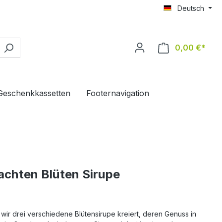
Deutsch
0,00 €*
Ware
Geschenkkassetten
Footernavigation
chten Blüten Sirupe
n wir drei verschiedene Blütensirupe kreiert, deren Genuss in