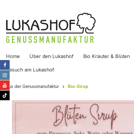
springen
Zur Hauptnavigation springen
Home
Über den Lukashof
Bio Kräuter & Blüten
Besuch am Lukashof
Aus der Genussmanufaktur
Bio-Sirup