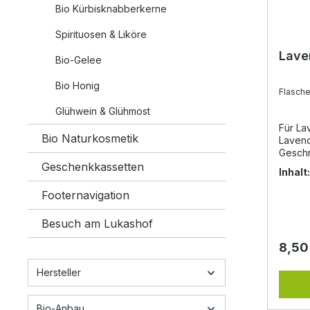
Bio Kürbisknabberkerne
Spirituosen & Liköre
Lave
Bio-Gelee
Bio Honig
Flasch
Glühwein & Glühmost
Für La
Bio Naturkosmetik
Lavend
Gesch
hervor
Geschenkkassetten
Inhalt
Experi
diesen
Footernavigation
vor a
(z.B. b
Besuch am Lukashof
Lavend
Lavend
8,50
Zitron
*Produ
Hersteller
biolog
vegan 
Brennwert: 808kj / 
Bio-Anbau