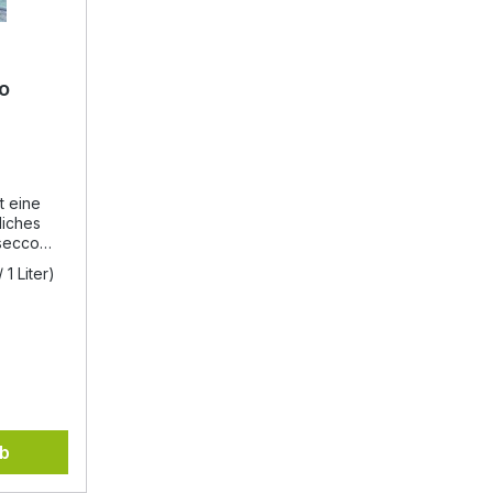
io
t eine
liches
osecco
 1 Liter)
en ein
ine Gäste
alls gut
,
ren
in Glas
nille),
nd wenn
, schon
rb
n: