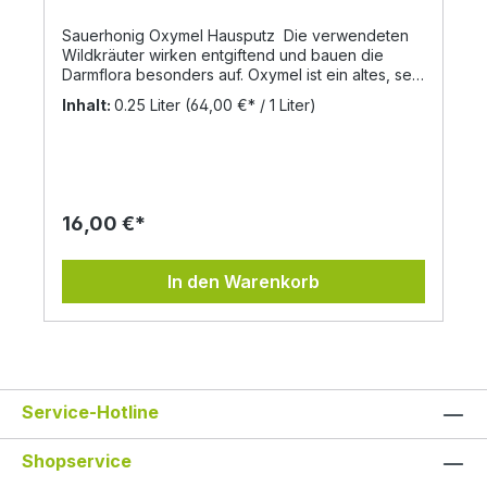
Sauerhonig Oxymel Hausputz Die verwendeten
Wildkräuter wirken entgiftend und bauen die
Darmflora besonders auf. Oxymel ist ein altes, seit
der Antike bekanntes Heilmittel. Zutaten:
Inhalt:
0.25 Liter
(64,00 €* / 1 Liter)
Blütenhonig* 75%, Apfelessig-Kräuterauszug*
(Eberraute*, Koriander*, Beifuß*, Odermening*,
Bohnenkraut* u.a.) Alle*Produkte = aus kontrolliert
biologischer Landwirtschaft Nährwerte per 100g
Brennwert: 985kj / 235kcal Fett: 0,00g davon
gesättigte Fettsäuren: 0,00g Kohlenhydrate:
16,00 €*
56,60g davon Zucker: 55,50g Eiweiß: 0,39g Salz:
0,00g
In den Warenkorb
Service-Hotline
Shopservice