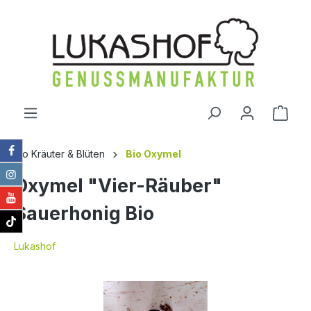
alt springen
Ware
Bio Kräuter & Blüten
Bio Oxymel
Oxymel "Vier-Räuber"
Sauerhonig Bio
Lukashof
Bildergalerie überspringen