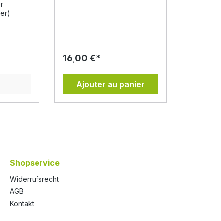
er
Böden, an sonnigen bis
ter)
lée
halbschattigen Plätzen.
 Chez
Inhaltsstoffe des Beifuß:
Artemisinin, Falvonoide,
ienfaits
Menthol, Cumarin, ätherische
, et
Öle. Eigenschaften in der
16,00 €*
s
Volksheilkunde:
ia annua
Entspannend,
nue
entzündungshemmend,
Ajouter au panier
pour ses
gegen Beschwerden im
tiques et
Magen-Darm-Trakt,
les.
hautpflegende
le a été
Eigenschaften. Schon vor
ans la
Jahrhunderten wussten die
elle
Chinesen von der Heilkraft
r une
dieser Pflanze. Der
einjährige Beifuß liefert viele
les
Bitterstoffe, die die Leber
Shopservice
mations,
und Bauchspeicheldrüse
stärken können und den
Widerrufsrecht
olat
Organismus bei der
AGB
par
Entgiftung helfen. Der
uilles et
Kontakt
einjährige Beifuß hat eine
entre
hohe keimhemmende