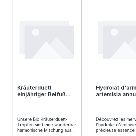
Kräuterduett
Hydrolat d'ar
einjähriger Beifuß
artemisia annu
20% Bio Artemisia
annua
Unsere Bio Kräuterduett-
Découvrez les merv
Tropfen sind eine wunderbar
l'hydrolat d'armoise
harmonische Mischung aus
précieuse essence
Tinktur und Hydrolat. So
à partir de la variét