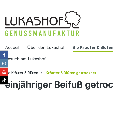
recherche
Passer à la navigation principale
Accueil
Über den Lukashof
Bio Kräuter & Blüte
Besuch am Lukashof
Bio Kräuter & Blüten
Kräuter & Blüten getrocknet
einjähriger Beifuß getro
Ignorer la galerie d'images