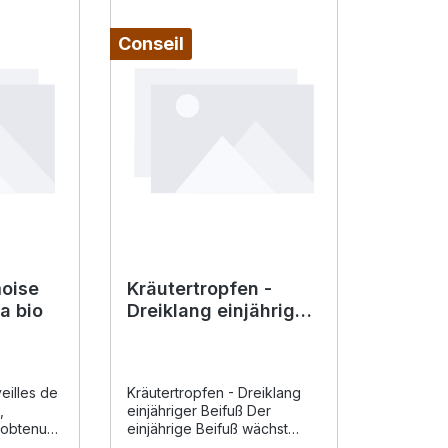
Conseil
moise
Kräutertropfen -
a bio
Dreiklang einjähriger
Beifuß Bio
eilles de
Kräutertropfen - Dreiklang
,
einjähriger Beifuß Der
 obtenue
einjährige Beifuß wächst
é
gerne auf nährstoffreichen