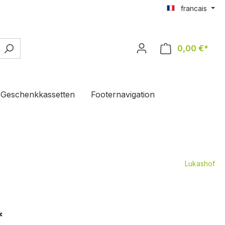
francais
0,00 €*
Le p
Geschenkkassetten
Footernavigation
Lukashof
*