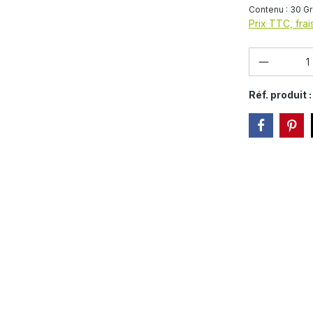
Contenu :
30 G
Prix TTC, frai
Quantité
Réf. produit 