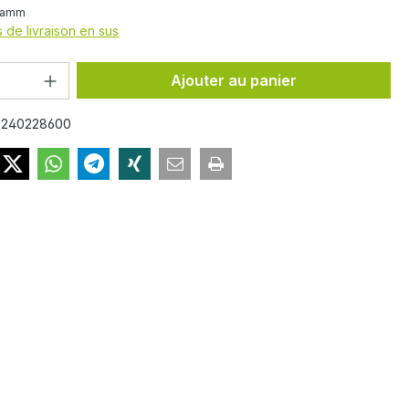
ramm
s de livraison en sus
 de produit : Entrez la quantité souhai
Ajouter au panier
:
240228600